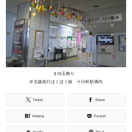
まゆ玉飾り
＠北越急行ほくほく線 十日町駅構内
Tweet
Share
Hatena
Pocket
feedly
Pin it