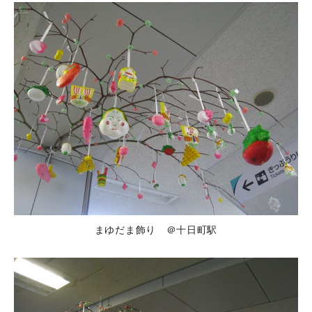
まゆだま飾り ＠十日町駅