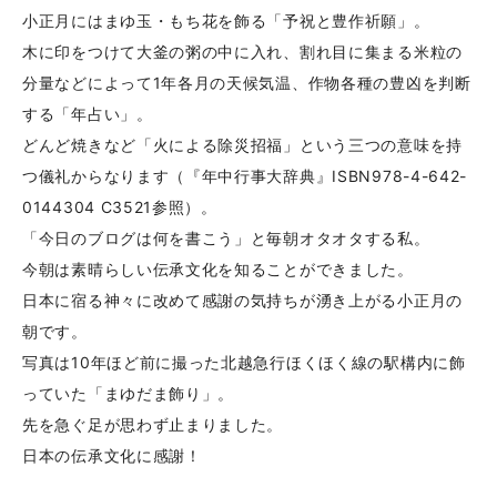
小正月にはまゆ玉・もち花を飾る「予祝と豊作祈願」。
木に印をつけて大釜の粥の中に入れ、割れ目に集まる米粒の
分量などによって1年各月の天候気温、作物各種の豊凶を判断
する「年占い」。
どんど焼きなど「火による除災招福」という三つの意味を持
つ儀礼からなります（『年中行事大辞典』ISBN978-4-642-
0144304 C3521参照）。
「今日のブログは何を書こう」と毎朝オタオタする私。
今朝は素晴らしい伝承文化を知ることができました。
日本に宿る神々に改めて感謝の気持ちが湧き上がる小正月の
朝です。
写真は10年ほど前に撮った北越急行ほくほく線の駅構内に飾
っていた「まゆだま飾り」。
先を急ぐ足が思わず止まりました。
日本の伝承文化に感謝！