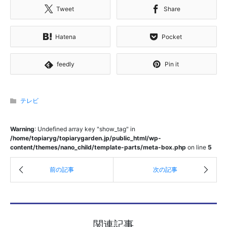
Tweet
Share
Hatena
Pocket
feedly
Pin it
テレビ
Warning
: Undefined array key "show_tag" in
/home/topiaryg/topiarygarden.jp/public_html/wp-
content/themes/nano_child/template-parts/meta-box.php
on line
5
関連記事