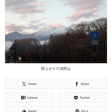
雨上がりの浅間山
Tweet
Share
Hatena
Pocket
feedly
Pin it