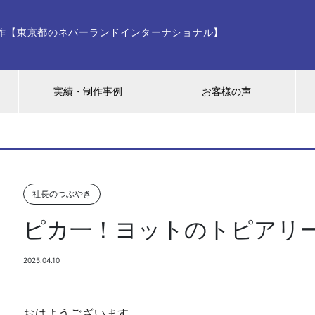
ー制作【東京都のネバーランドインターナショナル】
実績・制作事例
お客様の声
社長のつぶやき
ピカ一！ヨットのトピアリ
2025.04.10
おはようございます