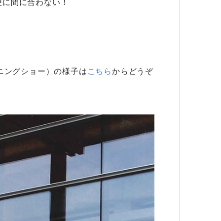
便に間に合わない！
！
デニングショー）の様子は
こちら
からどうぞ