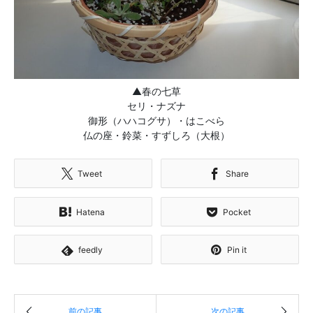
▲春の七草
セリ・ナズナ
御形（ハハコグサ）・はこべら
仏の座・鈴菜・すずしろ（大根）
Tweet
Share
Hatena
Pocket
feedly
Pin it