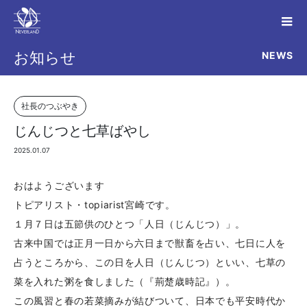
NEWS
お知らせ
社長のつぶやき
じんじつと七草ばやし
2025.01.07
おはようございます
トピアリスト・topiarist宮崎です。
１月７日は五節供のひとつ「人日（じんじつ）」。
古来中国では正月一日から六日まで獣畜を占い、七日に人を
占うところから、この日を人日（じんじつ）といい、七草の
菜を入れた粥を食しました（『荊楚歳時記』）。
この風習と春の若菜摘みが結びついて、日本でも平安時代か