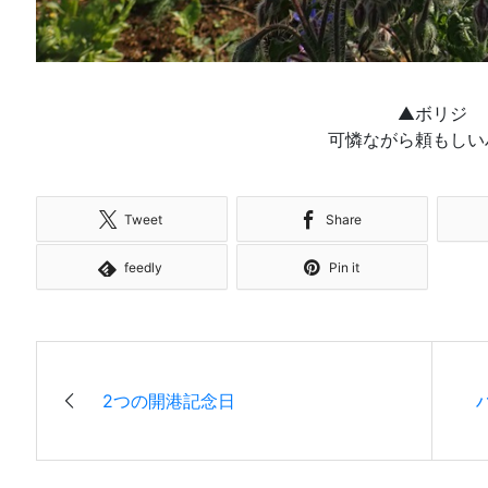
▲ボリジ
可憐ながら頼もしい
Tweet
Share
feedly
Pin it
2つの開港記念日