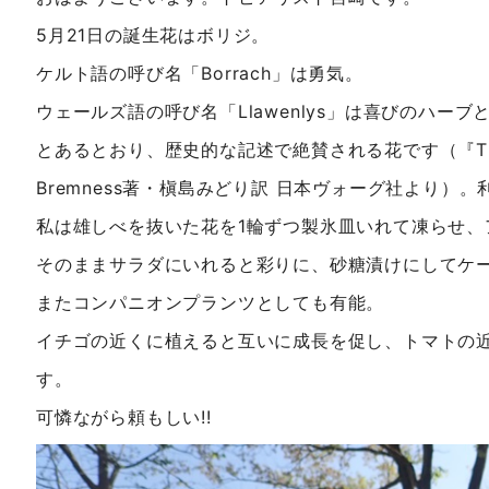
5月21日の誕生花はボリジ。
ケルト語の呼び名「Borrach」は勇気。
ウェールズ語の呼び名「Llawenlys」は喜びのハーブ
とあるとおり、歴史的な記述で絶賛される花です（『The Com
Bremness著・槇島みどり訳 日本ヴォーグ社より）
私は雄しべを抜いた花を1輪ずつ製氷皿いれて凍らせ、
そのままサラダにいれると彩りに、砂糖漬けにしてケ
またコンパニオンプランツとしても有能。
イチゴの近くに植えると互いに成長を促し、トマトの
す。
可憐ながら頼もしい!!