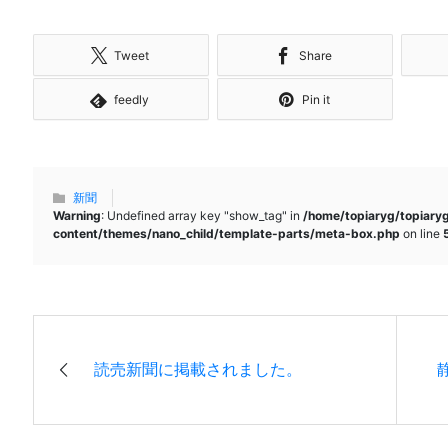
Tweet
Share
feedly
Pin it
新聞
Warning
: Undefined array key "show_tag" in
/home/topiaryg/topiary
content/themes/nano_child/template-parts/meta-box.php
on line
読売新聞に掲載されました。