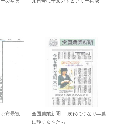
リーの祭典
元日号に干支のトピアリー掲載
」都市景観
全国農業新聞 “次代につなぐ―農
に輝く女性たち”