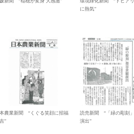
媛新聞 “稲穂が変身 大感激”
環境緑化新聞 “トピア
に熱気”
本農業新聞 “くぐる笑顔に招福
読売新聞 “「緑の彫刻
吉”
演出”