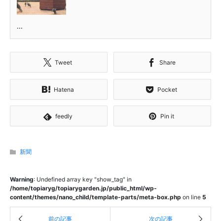
...
Tweet
Share
Hatena
Pocket
feedly
Pin it
新聞
Warning
: Undefined array key "show_tag" in
/home/topiaryg/topiarygarden.jp/public_html/wp-
content/themes/nano_child/template-parts/meta-box.php
on line
5