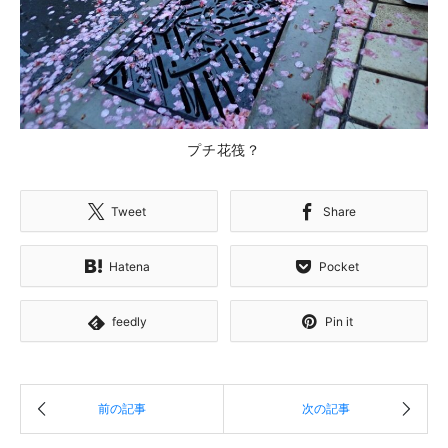
プチ花筏？
Tweet
Share
Hatena
Pocket
feedly
Pin it