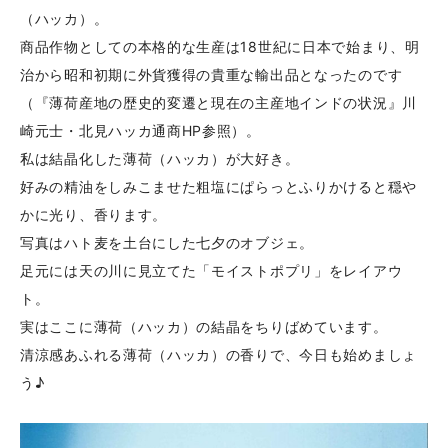
（ハッカ）。
商品作物としての本格的な生産は18世紀に日本で始まり、明
治から昭和初期に外貨獲得の貴重な輸出品となったのです
（『薄荷産地の歴史的変遷と現在の主産地インドの状況』川
崎元士・北見ハッカ通商HP参照）。
私は結晶化した薄荷（ハッカ）が大好き。
好みの精油をしみこませた粗塩にぱらっとふりかけると穏や
かに光り、香ります。
写真はハト麦を土台にした七夕のオブジェ。
足元には天の川に見立てた「モイストポプリ」をレイアウ
ト。
実はここに薄荷（ハッカ）の結晶をちりばめています。
清涼感あふれる薄荷（ハッカ）の香りで、今日も始めましょ
う♪