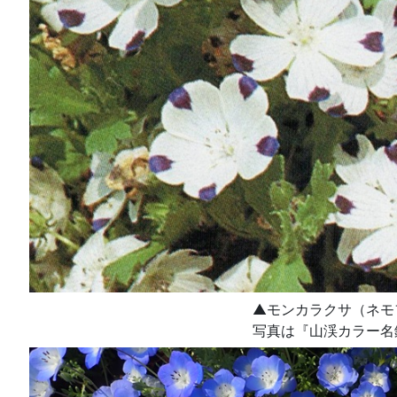
▲モンカラクサ（ネモ
写真は『山渓カラー名