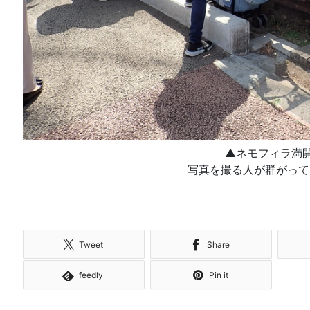
▲ネモフィラ満
写真を撮る人が群がって
Tweet
Share
feedly
Pin it