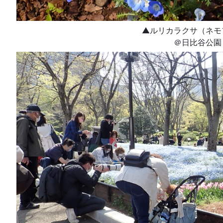
▲ルリカラクサ（ネモ
＠日比谷公園