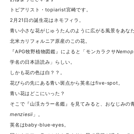
トピアリスト・topiarist宮崎です。
2月21日の誕生花はネモフィラ。
青い小さな花がじゅうたんのように広がる風景をあな
北米カリフォルニア原産のこの花。
『APG牧野植物図鑑』によると「モンカラクサ
Nemoph
学名の日本語読み」らしい。
しかも花の色は白？？。
花びらの先にある青い斑点から英名はfive-spot。
青い花はどこにいった？
そこで『山渓カラー名鑑』を見てみると、おなじみの
menziesii
」。
英名はbaby-blue-eyes。