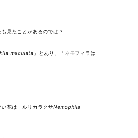
たも見たことがあるのでは？
ila maculata
」とあり、「ネモフィラは
青い花は「ルリカラクサ
Nemophila