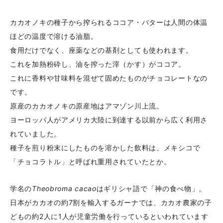
カカオノキの種子から搾られるココア・バターは人間の体温
ほどの温度で溶ける油脂。
食用だけでなく、座薬などの基剤としても使われます。
これを加熱粉砕し、油を搾った滓（かす）がココア。
これに香料や甘味料を混ぜて固めたものがチョコレートなの
です。
原産のカカオノキの原産地はアマゾン川上流。
ヨーロッパ人がアメリカ大陸に到達する以前から広く利用さ
れていました。
種子を煎り粉末にしたものを溶かした飲料は、メキシコで
「チョコラトル」と呼ばれ重用されていたとか。
学名の
Theobroma cacao
はギリシャ語で「神の食べ物」。
日本がカカオの約7割を輸入するガーナでは、カカオ農家の子
どもの約2人に1人が児童労働を行っているといわれています