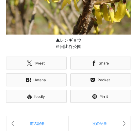
▲レンギョウ
＠日比谷公園
Tweet
Share
Hatena
Pocket
feedly
Pin it