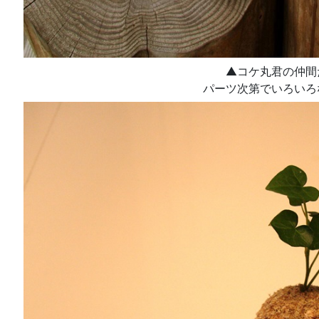
▲コケ丸君の仲間
パーツ次第でいろいろ