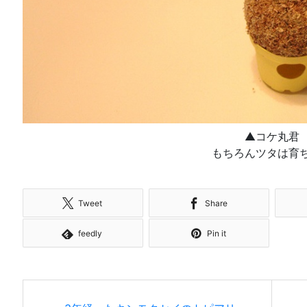
▲コケ丸君
もちろんツタは育
Tweet
Share
feedly
Pin it