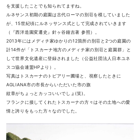
を支援したことでも知られてますね。
ルネサンス初期の庭園は古代ローマの別荘を模していました
が、15世紀頃にルネッサンス式として完成されていきます
（『西洋造園変遷史』針ヶ谷鐘吉著 参照）。
2013年にはメディチ家ゆかりの12箇所の別荘と2つの庭園の
計14件が「トスカーナ地方のメディチ家の別荘と庭園群」と
して世界文化遺産に登録されました（公益社団法人日本ユネ
スコ協会連盟HPより）。
写真はトスカーナのトピアリー圃場と、視察したときに
AGLIANA市の市長からいただいた市の旗
紋章がちょっとカッコいいでしょ(笑)。
フランクに接してくれたトスカーナの方々はその土地への愛
情と誇りをもった方々なのでした。