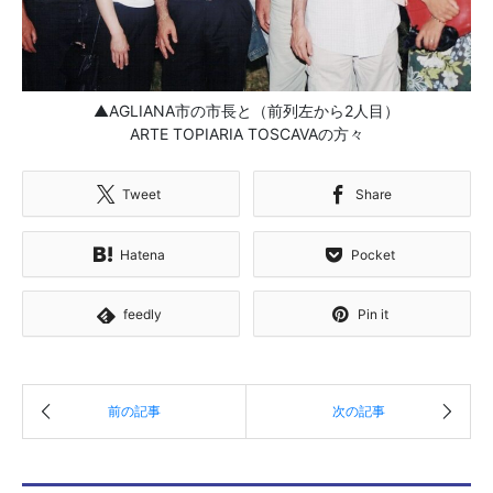
▲AGLIANA市の市長と（前列左から2人目）
ARTE TOPIARIA TOSCAVAの方々
Tweet
Share
Hatena
Pocket
feedly
Pin it