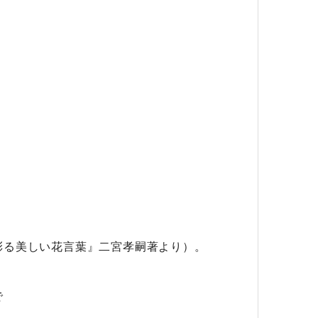
。
彩る美しい花言葉』二宮孝嗣著より）。
で