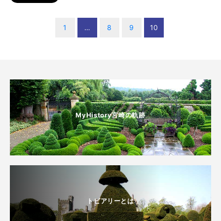
1
…
8
9
10
MyHistory宮崎の軌跡
トピアリーとは