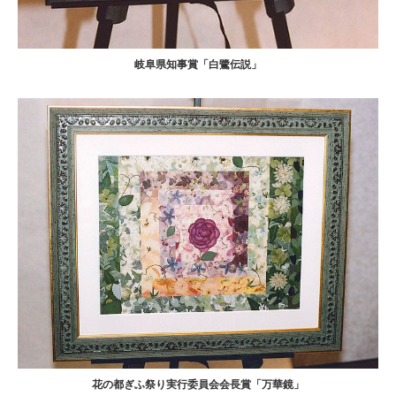
岐阜県知事賞「白鷺伝説」
花の都ぎふ祭り実行委員会会長賞「万華鏡」