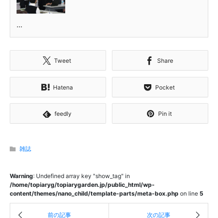
...
Tweet
Share
Hatena
Pocket
feedly
Pin it
雑誌
Warning
: Undefined array key "show_tag" in
/home/topiaryg/topiarygarden.jp/public_html/wp-
content/themes/nano_child/template-parts/meta-box.php
on line
5